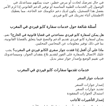
في حال تعرضك لحادث أو مرض خطير، حيث يمكنهم مساعدتك في
الوصول إلى الخدمات الطبية المناسبة أو توفير الدعم القانوني إذا لزم الأمر.
بفضل هذا التسجيل، يكون لديك دعم حكومتك عند الحاجة، مما يعطيك
الاطمئنان أثناء تجربتك في كابو فيردي.
أسئلة شائعة حول خدمات سفارة كابو فيردي في المغرب
هل يمكن لسفارة كابو فيردي مساعدتي في قضايا قانونية في الخارج؟
نعم،
يمكن لسفارة كابو فيردي تقديم الدعم والنصح فيما يتعلق بالقضايا القانونية،
بما في ذلك توفير معلومات عن المحامين المحليين.
ماذا علي أن أفعل إذا فقدت جواز سفري الكابو فيردي في المغرب؟
يجب
عليك الاتصال بالسفارة على الفور لتقديم بلاغ بفقدان الجواز، وسيساعدونك
في تقييم الوضع وإصدار جواز سفر بديل.
خدمات تقدمها سفارات كابو فيردي في المغرب
خدمات جواز السفر
إصدار جوازات السفر
تجديد جوازات السفر
استبدال الجوازات المفقودة
إصدار التأشيرات للأجانب