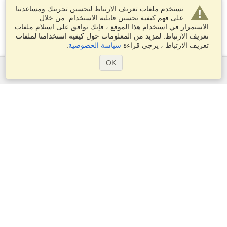
نستخدم ملفات تعريف الارتباط لتحسين تجربتك ومساعدتنا
على فهم كيفية تحسين قابلية الاستخدام. من خلال
الاستمرار في استخدام هذا الموقع ، فإنك توافق على استلام ملفات
تعريف الارتباط. لمزيد من المعلومات حول كيفية استخدامنا لملفات
تعريف الارتباط ، يرجى قراءة
سياسة الخصوصية
.
OK
الخدمات
التقديم على تأشيرة
التحقق من متطلبات التأشيرة
معلومات جمركية
السفارات والقنصليات
معلومات عن الشنغن
بيان الخصوصية