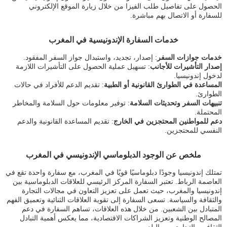
الحصول على تفاصيل طلب الفيزا من خلال زيارة الموقع الإلكتروني
للسفارة أو الاتصال بهم مباشرة.
خدمات السفارة الإندونيسية في المغرب
خدمات جوازات السفر
: إصدار، تجديد، واستبدال جواز السفر المفقود.
إصدار التأشيرات للأجانب
: تسهيل عملية الحصول على التأشيرات اللازمة
لدخول إندونيسيا.
المساعدة في الطوارئ القانونية أو الطبية
: تقديم الدعم للأفراد في حالات
الطوارئ.
تنبيهات السفر وتحديثات السلامة
: توفير معلومات حول السلامة والمخاطر
المحتملة.
دعم للمواطنين المحتجزين في الخارج
: تقديم المساعدة القانونية والدعم
النفسي للمحتجزين.
ملخص عن الوجود الدبلوماسي الإندونيسي في المغرب
تمتلك إندونيسيا وجودًا دبلوماسيًا قويًا في المغرب، مع سفارة واحدة تقع في
العاصمة الرباط. تعتبر السفارة المركز الرئيسي للعلاقات الدبلوماسية بين
إندونيسيا والمغرب، حيث تعمل على تعزيز التعاون في مجالات التجارة
والثقافة والسياسة. تسعى السفارة إلى تقوية العلاقات الثنائية وتعميق الفهم
المتبادل بين الشعبين. من خلال هذه العلاقات، تساهم السفارة في دعم
المصالح الوطنية وتعزيز الشراكات الاقتصادية، مما يعكس أهمية التبادل
الثقافي والتجاري بين البلدين.