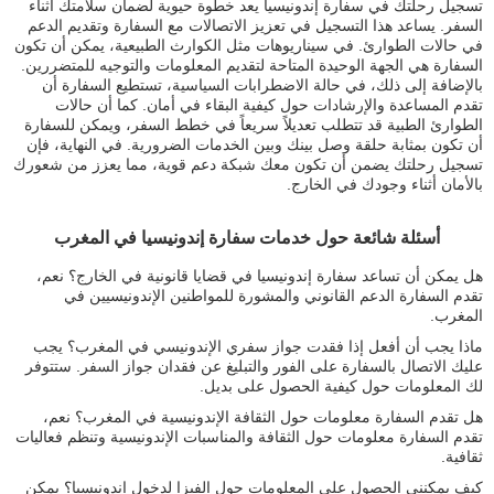
تسجيل رحلتك في سفارة إندونيسيا يعد خطوة حيوية لضمان سلامتك أثناء
السفر. يساعد هذا التسجيل في تعزيز الاتصالات مع السفارة وتقديم الدعم
في حالات الطوارئ. في سيناريوهات مثل الكوارث الطبيعية، يمكن أن تكون
السفارة هي الجهة الوحيدة المتاحة لتقديم المعلومات والتوجيه للمتضررين.
بالإضافة إلى ذلك، في حالة الاضطرابات السياسية، تستطيع السفارة أن
تقدم المساعدة والإرشادات حول كيفية البقاء في أمان. كما أن حالات
الطوارئ الطبية قد تتطلب تعديلاً سريعاً في خطط السفر، ويمكن للسفارة
أن تكون بمثابة حلقة وصل بينك وبين الخدمات الضرورية. في النهاية، فإن
تسجيل رحلتك يضمن أن تكون معك شبكة دعم قوية، مما يعزز من شعورك
بالأمان أثناء وجودك في الخارج.
أسئلة شائعة حول خدمات سفارة إندونيسيا في المغرب
هل يمكن أن تساعد سفارة إندونيسيا في قضايا قانونية في الخارج؟ نعم،
تقدم السفارة الدعم القانوني والمشورة للمواطنين الإندونيسيين في
المغرب.
ماذا يجب أن أفعل إذا فقدت جواز سفري الإندونيسي في المغرب؟ يجب
عليك الاتصال بالسفارة على الفور والتبليغ عن فقدان جواز السفر. ستتوفر
لك المعلومات حول كيفية الحصول على بديل.
هل تقدم السفارة معلومات حول الثقافة الإندونيسية في المغرب؟ نعم،
تقدم السفارة معلومات حول الثقافة والمناسبات الإندونيسية وتنظم فعاليات
ثقافية.
كيف يمكنني الحصول على المعلومات حول الفيزا لدخول إندونيسيا؟ يمكن