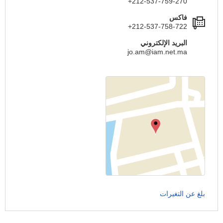
+212-537-759-270
فاكس
+212-537-758-722
البريد الإلكتروني
jo.am@iam.net.ma
بلغ عن التغيرات