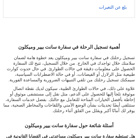
بلغ عن التغيرات
أهمية تسجيل الرحلة في سفارة سانت بيير وميكلون
تسجيل رحلتك في سفارة سانت بيير وميكلون يعد خطوة هامة لضمان
سلامتك خلال تواجدك في الخارج. من خلال التسجيل، تتيح لك السفارة
الحصول على معلومات دقيقة في حالات الطوارئ. في حال حدوث كوارث
طبيعية مثل الزلازل أو الفيضانات، أو في حالة الاضطرابات السياسية،
سيمكنك تسجيل رحلتك من تلقي التنبيهات الضرورية والمساعدة الفورية.
علاوة على ذلك، في حالات الطوارئ الطبية، سيكون لديك نقطة اتصال
موثوقة تلجأ إليها للحصول على الدعم، مثل نقل إلى مستشفى موثوق أو
إحاطة بأفضل الخيارات المتاحة للتعامل مع حالتك. بفضل خدمات السفارة،
ستتلقى أيضًا تحديثات بشأن الوضع الأمني واللقاحات والمخاطر الصحية، مما
يوفر لك أمانًا أكبر ويقلل من القلق أثناء رحلتك.
أسئلة شائعة حول سفارة سانت بيير وميكلون
هل تستطيع سفارة سانت بيير وميكلون مساعدتي في القضايا القانونية في