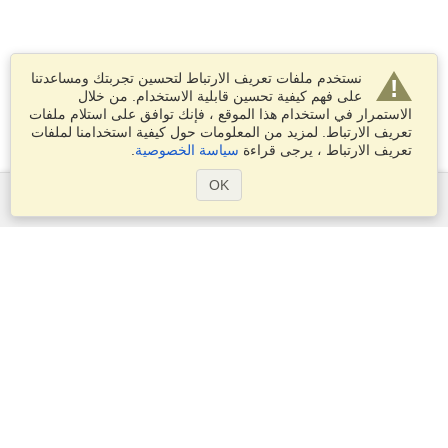
نستخدم ملفات تعريف الارتباط لتحسين تجربتك ومساعدتنا
على فهم كيفية تحسين قابلية الاستخدام. من خلال
الاستمرار في استخدام هذا الموقع ، فإنك توافق على استلام ملفات
تعريف الارتباط. لمزيد من المعلومات حول كيفية استخدامنا لملفات
تعريف الارتباط ، يرجى قراءة
سياسة الخصوصية
.
OK
الخدمات
التقديم على تأشيرة
التحقق من متطلبات التأشيرة
معلومات جمركية
السفارات والقنصليات
معلومات عن الشنغن