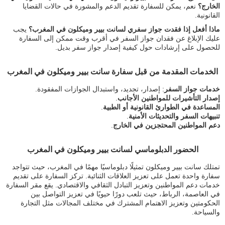
الخارج؟
نعم، يمكن للسفارة تقديم الدعم والمشورة في حالات القضايا
القانونية.
ماذا أفعل إذا فقدت جواز سفري لسانت بيير وميكلون في المغرب؟
يجب
عليك الإبلاغ عن فقدان جواز السفر في أقرب وقت ممكن إلى السفارة
للحصول على إرشادات حول كيفية إصدار جواز سفر بديل.
الخدمات المقدمة من قبل سفارة سانت بيير وميكلون في المغرب
خدمات جواز السفر
: إصدار، تجديد، واستبدال الجوازات المفقودة.
إصدار التأشيرات للمواطنين الأجانب
.
المساعدة في الطوارئ القانونية أو الطبية
.
تنبيهات السفر والتحديثات الأمنية
.
دعم المواطنين المحتجزين في الخارج
.
الحضور الدبلوماسي لسانت بيير وميكلون في المغرب
تمتلك سانت بيير وميكلون تمثيلًا دبلوماسيًا مهمًا في المغرب، حيث تتواجد
سفارة واحدة تعمل على تعزيز العلاقات الثنائية. تركز السفارة على تقديم
خدمات دعم المواطنين وتعزيز التبادل الثقافي والاقتصادي. يقع مقر السفارة
في العاصمة، الرباط، حيث تلعب دورًا حيويًا في تعزيز التواصل بين
الحكومتين وتعزيز الاهتمام المشترك في مختلف المجالات مثل التجارة
والسياحة.