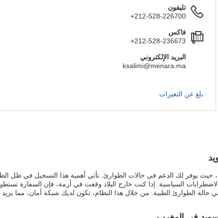
تليفون
+212-528-226700
فاكس
+212-528-236673
البريد الإلكتروني
ksalimi@menara.ma
بلغ عن التغيرات
يد
، حيث يوفر لك الدعم في حالات الطوارئ. تأتي أهمية هذا التسجيل في ظل الظ
 الاضطرابات السياسية. إذا كنت خارج البلاد وقعت في أزمة، فإن السفارة تستطي
 حالة الطوارئ الطبية. من خلال هذا النظام، تكون لديك شبكة أمان، مما يزيد م
لسويد في المغرب