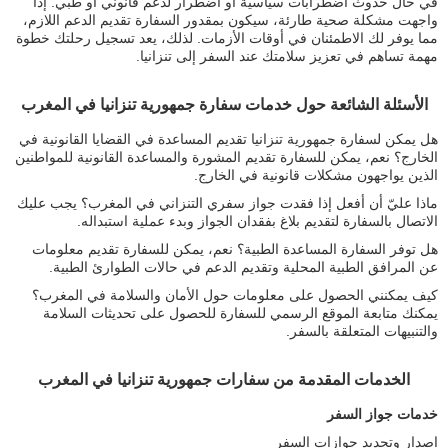
في حال حدوث اضطرابات سياسية أو اضطرار لدعم قانوني أو طبي. إذا
واجهت مشكلة صحية طارئة، سيكون بمقدور السفارة تقديم الدعم اللازم،
مما يوفر لك الاطمئنان في أوقات الأزمات. لذلك، يعد تسجيل رحلتك خطوة
مهمة تساهم في تعزيز سلامتك عند السفر إلى تنزانيا.
الأسئلة الشائعة حول خدمات سفارة جمهورية تنزانيا في المغرب
هل يمكن لسفارة جمهورية تنزانيا تقديم المساعدة في القضايا القانونية في
الخارج؟ نعم، يمكن للسفارة تقديم المشورة والمساعدة القانونية للمواطنين
الذين يواجهون مشكلات قانونية في الخارج.
ماذا عليّ أن أفعل إذا فقدت جواز سفري التنزاني في المغرب؟ يجب عليك
الاتصال بالسفارة لتقديم بلاغ بفقدان الجواز وبدء عملية استبداله.
هل توفر السفارة المساعدة الطبية؟ نعم، يمكن للسفارة تقديم معلومات
عن المرافق الطبية المحلية وتقديم الدعم في حالات الطوارئ الطبية.
كيف يمكنني الحصول على معلومات حول الأمان والسلامة في المغرب؟
يمكنك متابعة الموقع الرسمي للسفارة للحصول على تحديثات السلامة
والتنبيهات المتعلقة بالسفر.
الخدمات المقدمة من سفارات جمهورية تنزانيا في المغرب
خدمات جواز السفر
إصدار وتجديد جوازات السفر