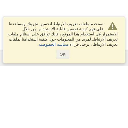
نستخدم ملفات تعريف الارتباط لتحسين تجربتك ومساعدتنا
على فهم كيفية تحسين قابلية الاستخدام. من خلال
الاستمرار في استخدام هذا الموقع ، فإنك توافق على استلام ملفات
تعريف الارتباط. لمزيد من المعلومات حول كيفية استخدامنا لملفات
تعريف الارتباط ، يرجى قراءة
سياسة الخصوصية
.
OK
الخدمات
التقديم على تأشيرة
التحقق من متطلبات التأشيرة
معلومات جمركية
السفارات والقنصليات
معلومات عن الشنغن