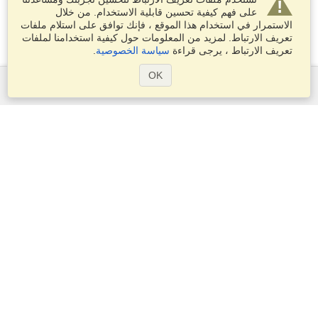
على فهم كيفية تحسين قابلية الاستخدام. من خلال
الاستمرار في استخدام هذا الموقع ، فإنك توافق على استلام ملفات
تعريف الارتباط. لمزيد من المعلومات حول كيفية استخدامنا لملفات
تعريف الارتباط ، يرجى قراءة
سياسة الخصوصية
.
OK
الخدمات
التقديم على تأشيرة
التحقق من متطلبات التأشيرة
معلومات جمركية
السفارات والقنصليات
معلومات عن الشنغن
بيان الخصوصية
شروط الخدمة