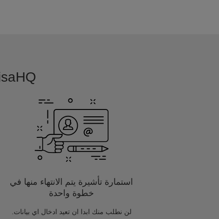
VisaHQ بسيطة, بديهية و مفصلة خصيصا
استمارة تأشيرة يتم الانتهاء منها في
خطوة واحدة
لن نطلب منك ابدا ان تعيد ادخال اي بيانات.