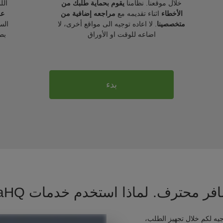
خلال موقعنا. نظامنا
يقوم بحماية طلبك من
الل
الأخطاء
اثناء تقديمه مع
مراجعه إضافية من
عل
متخصصينا
. لا اعاده توجيه الى مواقع أخرى، لا
الس
اضاعه للوقت او الأوراق
بط
بدء
فر محترف. لماذا استخدم خدمات VisaHQ ؟
يه لكم خلال تجهيز الطلب،