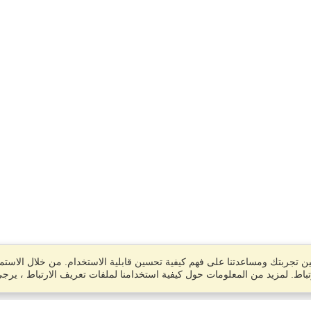
 تجربتك ومساعدتنا على فهم كيفية تحسين قابلية الاستخدام. من خلال الاستمر
باط. لمزيد من المعلومات حول كيفية استخدامنا لملفات تعريف الارتباط ، يرج