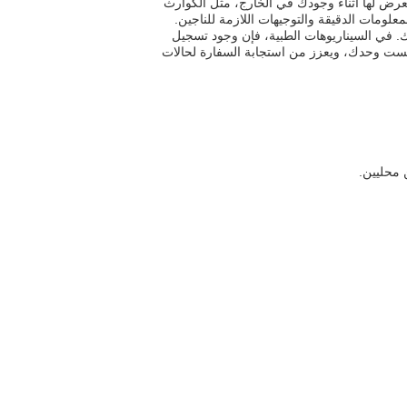
رض لها أثناء وجودك في الخارج، مثل الكوارث
لومات الدقيقة والتوجيهات اللازمة للناجين.
. في السيناريوهات الطبية، فإن وجود تسجيل
لست وحدك، ويعزز من استجابة السفارة لحالات
 محليين.