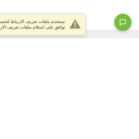
نستخدم ملفات تعريف الارتباط لتحسين
توافق على استلام ملفات تعريف الارت
الخدمات
التقديم على تأشيرة
التحقق من متطلبات التأشيرة
معلومات جمركية
السفارات والقنصليات
معلومات عن الشنغن
بيان الخصوصية
شروط الخدمة
درجة VisaHQ