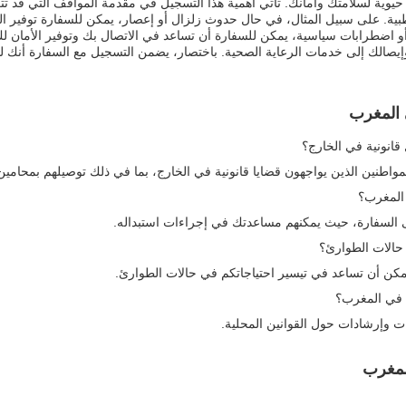
ية لسلامتك وأمانك. تأتي أهمية هذا التسجيل في مقدمة المواقف التي قد تتع
بية. على سبيل المثال، في حال حدوث زلزال أو إعصار، يمكن للسفارة توفير المع
و اضطرابات سياسية، يمكن للسفارة أن تساعد في الاتصال بك وتوفير الأمان لك
إيصالك إلى خدمات الرعاية الصحية. باختصار، يضمن التسجيل مع السفارة أنك 
 المغرب
انونية في الخارج؟
واطنين الذين يواجهون قضايا قانونية في الخارج، بما في ذلك توصيلهم بمحامين
 المغرب؟
لى السفارة، حيث يمكنهم مساعدتك في إجراءات استبداله.
حالات الطوارئ؟
مكن أن تساعد في تيسير احتياجاتكم في حالات الطوارئ.
 في المغرب؟
 وإرشادات حول القوانين المحلية.
لمغرب