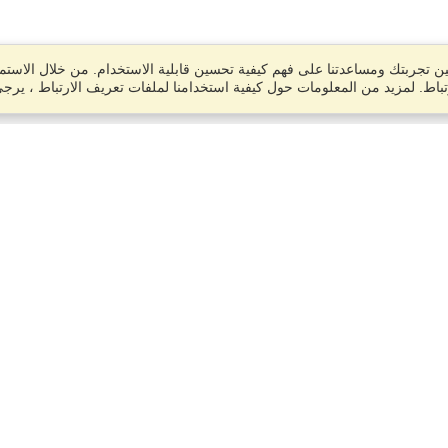
 تجربتك ومساعدتنا على فهم كيفية تحسين قابلية الاستخدام. من خلال الاستمر
باط. لمزيد من المعلومات حول كيفية استخدامنا لملفات تعريف الارتباط ، يرج
حساب
الانتهاء من التطبيق
إدارة مقدمي الطلبات الخاصة بي
إدارة طلبي
VisaHQ للأعمال