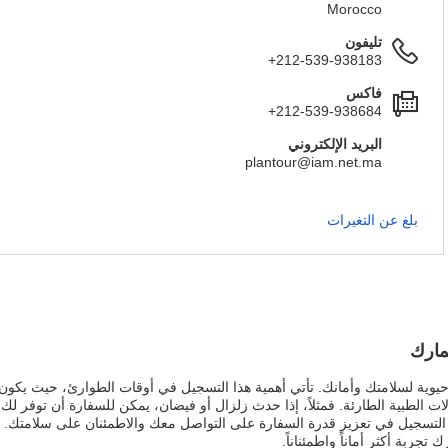
Morocco
تليفون
+212-539-938183
فاكس
+212-539-938684
البريد الإلكتروني
plantour@iam.net.ma
بلغ عن التغيرات
مارك
وية لسلامتك وأمانك. تأتي أهمية هذا التسجيل في أوقات الطوارئ، حيث يكون
لات الطبية الطارئة. فمثلاً، إذا حدث زلزال أو فيضان، يمكن للسفارة أن توفر ل
 التسجيل في تعزيز قدرة السفارة على التواصل معك والاطمئنان على سلامتك. 
جربة أكثر أماناً واطمئناناً.