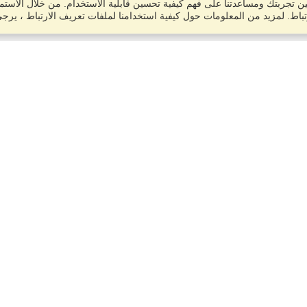
 تجربتك ومساعدتنا على فهم كيفية تحسين قابلية الاستخدام. من خلال الاستمر
باط. لمزيد من المعلومات حول كيفية استخدامنا لملفات تعريف الارتباط ، يرج
حساب
الانتهاء من التطبيق
إدارة مقدمي الطلبات الخاصة بي
إدارة طلبي
VisaHQ للأعمال