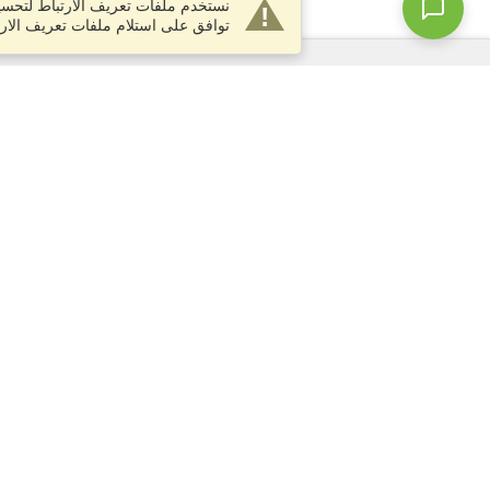
نستخدم ملفات تعريف الارتباط لتحسين
توافق على استلام ملفات تعريف الارت
الخدمات
التقديم على تأشيرة
التحقق من متطلبات التأشيرة
معلومات جمركية
السفارات والقنصليات
معلومات عن الشنغن
بيان الخصوصية
شروط الخدمة
درجة VisaHQ