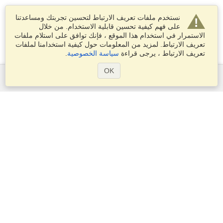
نستخدم ملفات تعريف الارتباط لتحسين تجربتك ومساعدتنا
على فهم كيفية تحسين قابلية الاستخدام. من خلال
الاستمرار في استخدام هذا الموقع ، فإنك توافق على استلام ملفات
تعريف الارتباط. لمزيد من المعلومات حول كيفية استخدامنا لملفات
تعريف الارتباط ، يرجى قراءة
سياسة الخصوصية
.
OK
الخدمات
التقديم على تأشيرة
التحقق من متطلبات التأشيرة
معلومات جمركية
السفارات والقنصليات
معلومات عن الشنغن
بيان الخصوصية