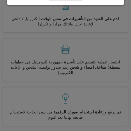
قدم على العديد من التأشيرات في نفس الوقت
الكترونيا, لا داعى
لإعادة اخال بياناتك مرارا و تكرارا
اختصار عملية التقديم على تأشيرة جمهورية الدومينيك في
خطوات
بسيطة: طباعة, امضاء و شحن
(يتم صدور بوليصة الشحن و الإعادة
الكترونيا)
قم برفع و
إعادة استخدام صورك الرقمية
من دون الحاجة لاستخدام
طابعة نهائيا بعد اليوم