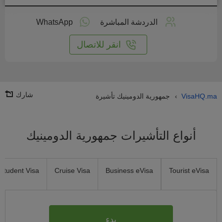
طبق
على
الدردشة المباشرة
WhatsApp
انترنت
انقر للاتصال
شارك
VisaHQ.ma
جمهورية الدومينيك تأشيرة
›
أنواع التأشيرات جمهورية الدومينيك
Student Visa
Cruise Visa
Business eVisa
Tourist eVisa
بدء