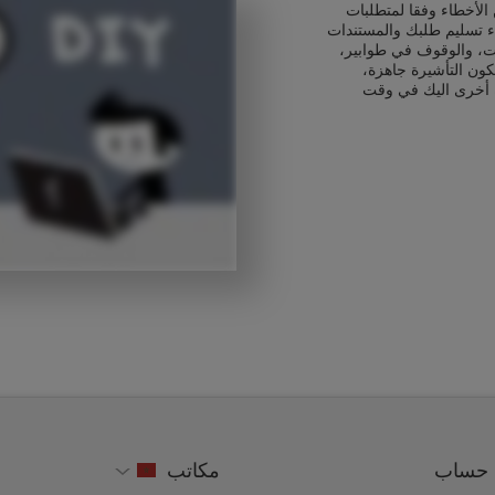
الأخطاء وفقا لمتطلبات
اء تسليم طلبك والمستندات
ت، والوقوف في طوابير،
كون التأشيرة جاهزة،
 أخرى اليك في وقت
حساب
مكاتب