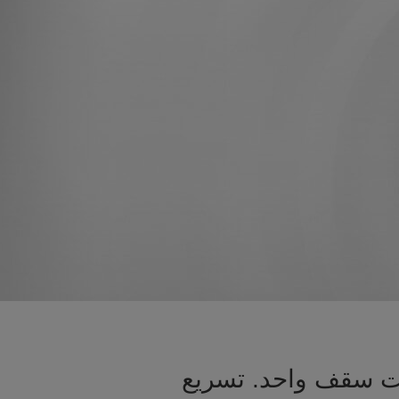
حت سقف واحد. تسريع