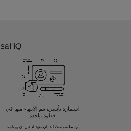
VisaHQ بسيطة, بديهية و مفصلة خصيصا
استمارة تأشيرة يتم الانتهاء منها في
خطوة واحدة
لن نطلب منك ابدا ان تعيد ادخال اي بيانات.