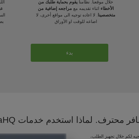
خلال موقعنا. نظامنا
يقوم بحماية طلبك من
الل
الأخطاء
اثناء تقديمه مع
مراجعه إضافية من
عل
متخصصينا
. لا اعاده توجيه الى مواقع أخرى، لا
الس
اضاعه للوقت او الأوراق
بط
بدء
فر محترف. لماذا استخدم خدمات VisaHQ ؟
يه لكم خلال تجهيز الطلب،