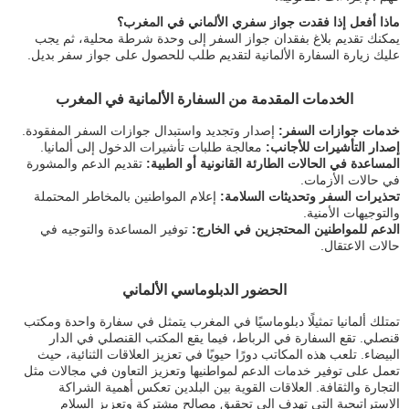
ماذا أفعل إذا فقدت جواز سفري الألماني في المغرب؟
يمكنك تقديم بلاغ بفقدان جواز السفر إلى وحدة شرطة محلية، ثم يجب
عليك زيارة السفارة الألمانية لتقديم طلب للحصول على جواز سفر بديل.
الخدمات المقدمة من السفارة الألمانية في المغرب
خدمات جوازات السفر:
إصدار وتجديد واستبدال جوازات السفر المفقودة.
إصدار التأشيرات للأجانب:
معالجة طلبات تأشيرات الدخول إلى ألمانيا.
المساعدة في الحالات الطارئة القانونية أو الطبية:
تقديم الدعم والمشورة
في حالات الأزمات.
تحذيرات السفر وتحديثات السلامة:
إعلام المواطنين بالمخاطر المحتملة
والتوجيهات الأمنية.
الدعم للمواطنين المحتجزين في الخارج:
توفير المساعدة والتوجيه في
حالات الاعتقال.
الحضور الدبلوماسي الألماني
تمتلك ألمانيا تمثيلًا دبلوماسيًا في المغرب يتمثل في سفارة واحدة ومكتب
قنصلي. تقع السفارة في الرباط، فيما يقع المكتب القنصلي في الدار
البيضاء. تلعب هذه المكاتب دورًا حيويًا في تعزيز العلاقات الثنائية، حيث
تعمل على توفير خدمات الدعم لمواطنيها وتعزيز التعاون في مجالات مثل
التجارة والثقافة. العلاقات القوية بين البلدين تعكس أهمية الشراكة
الاستراتيجية التي تهدف إلى تحقيق مصالح مشتركة وتعزيز السلام