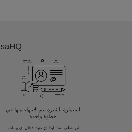
VisaHQ بسيطة, بديهية و مفصلة خصيصا
استمارة تأشيرة يتم الانتهاء منها في
خطوة واحدة
لن نطلب منك ابدا ان تعيد ادخال اي بيانات.