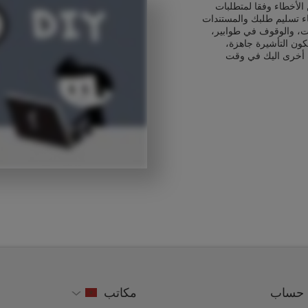
الأخطاء وفقا لمتطلبات
اء تسليم طلبك والمستندات
ت، والوقوف في طوابير،
كون التأشيرة جاهزة،
 أخرى اليك في وقت
حساب
مكاتب