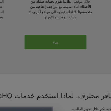
خلال موقعنا. نظامنا
يقوم بحماية طلبك من
الل
الأخطاء
اثناء تقديمه مع
مراجعه إضافية من
عل
متخصصينا
. لا اعاده توجيه الى مواقع أخرى، لا
الس
اضاعه للوقت او الأوراق
بط
بدء
فر محترف. لماذا استخدم خدمات VisaHQ ؟
يه لكم خلال تجهيز الطلب،