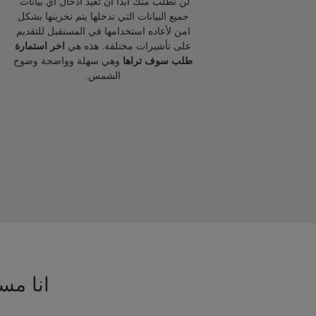
لن نطلب منك ابدا ان تعيد ادخال اي بيانات.
جميع البيانات التي تدخلها يتم تخزينها بشكل
امن لأعاده استخدامها في المستقبل للتقديم
على تأشيرات مختلفة. هذه هي
اخر استمارة
طلب سوف تراها
وهي سهلة وواضحة وضوح
الشمس.
انا مسا