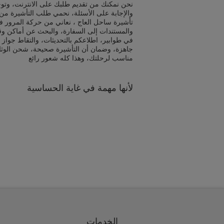
نحن نمكنك من تقديم طلبك على الانترنت، وتوج
والإجابة على الأسئلة، نحمي طلب التأشيرة من 
تأشيرة ساحل العاج ، نعاني من حركة المرور ف
والمستندات إلى السفارة، والبحث عن أماكن و
في طوابير، اطلاعكم بالتحديثات، والتقاط جواز 
جاهزة، وضمان أن التأشيرة صحيحة، شحن الوث
مناسب لرحلتك، وهذا كله شعور رائع
لأنها مهمة في غاية الحساسية
الخدمات