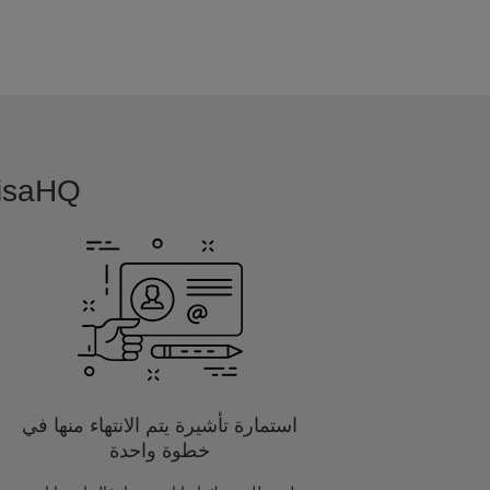
VisaHQ بسيطة, بديهية و مفصلة خصيصا
استمارة تأشيرة يتم الانتهاء منها في
خطوة واحدة