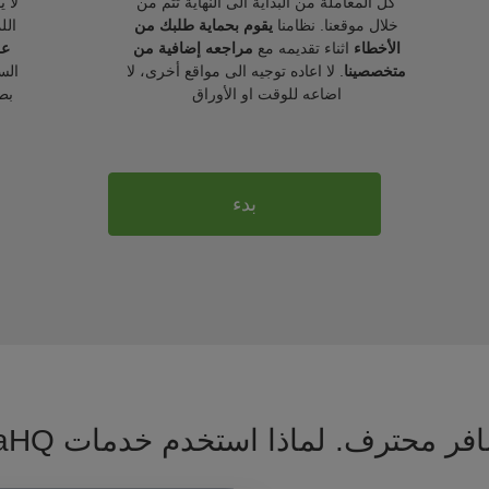
كل المعاملة من البداية الى النهاية تتم من
لا 
خلال موقعنا. نظامنا
يقوم بحماية طلبك من
الل
الأخطاء
اثناء تقديمه مع
مراجعه إضافية من
عل
متخصصينا
. لا اعاده توجيه الى مواقع أخرى، لا
الس
اضاعه للوقت او الأوراق
بط
بدء
فر محترف. لماذا استخدم خدمات VisaHQ ؟