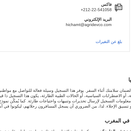
فاكس
+212-22-541058
البريد الإلكتروني
hichamt@agridevco.com
بلغ عن التغيرات
ا
مان سلامتك أثناء السفر. يوفر هذا التسجيل وسيلة فعالة للتواصل مع مواطني 
 أو الاضطرابات السياسية، أو الحالات الطبية الطارئة، يكون هذا التسجيل ذا قي
لومات التسجيل لإرسال تحذيرات وتنبيهات واحتياجات طارئة. كما يُمكّن نموذج 
أو تنسيق الإجلاء. لذا، من الضروري أن يسجل المسافرون رحلاتهم، ليكونوا في أ
 في المغرب