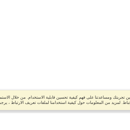
 تجربتك ومساعدتنا على فهم كيفية تحسين قابلية الاستخدام. من خلال الاستمر
باط. لمزيد من المعلومات حول كيفية استخدامنا لملفات تعريف الارتباط ، يرج
حساب