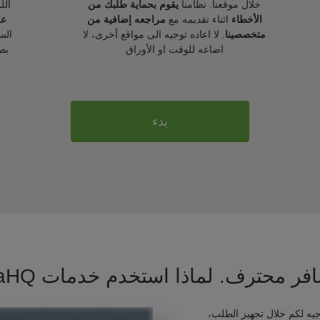
خلال موقعنا. نظامنا
يقوم بحماية طلبك من
الل
الأخطاء
اثناء تقديمه مع
مراجعه إضافية من
عل
متخصصينا
. لا اعاده توجيه الى مواقع أخرى، لا
الس
اضاعه للوقت او الأوراق
بط
بدء
فر محترف. لماذا استخدم خدمات VisaHQ ؟
يه لكم خلال تجهيز الطلب،