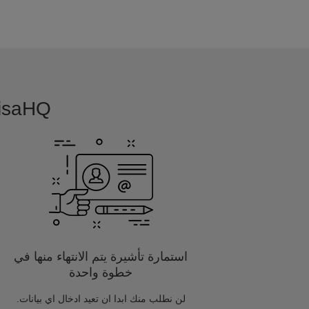
VisaHQ بسيطة, بديهية و مفصلة خصيصا
استمارة تأشيرة يتم الانتهاء منها في
خطوة واحدة
لن نطلب منك ابدا ان تعيد ادخال اي بيانات.