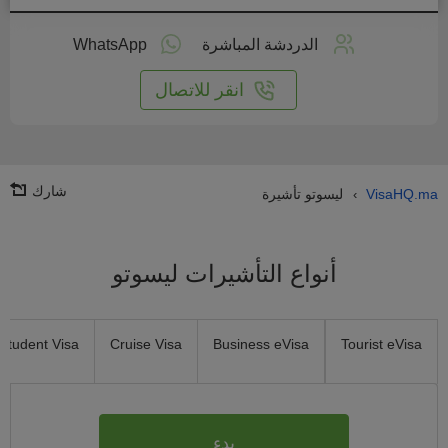
طبق
على
الدردشة المباشرة
WhatsApp
انترنت
انقر للاتصال
شارك
VisaHQ.ma
ليسوتو تأشيرة
›
أنواع التأشيرات ليسوتو
Student Visa
Cruise Visa
Business eVisa
Tourist eVisa
بدء