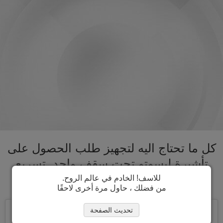
كل ما تحتاج اليه لتجهيز طلب الحصول على
تأشيرة ليسوتو تحت سقف واحد. تسريع
عملية الحصول على تأشيرة ليسوتو
للاسف! الخادم في عالم الروح.
من فضلك ، حاول مرة أخرى لاحقًا
تحديث الصفحة