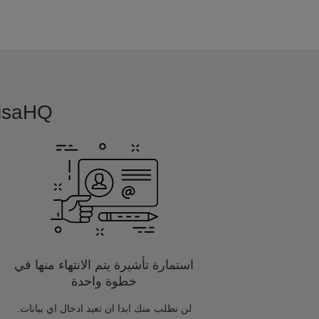
VisaHQ بسيطة, بديهية و مفصلة خصيصا
استمارة تأشيرة يتم الانتهاء منها في
خطوة واحدة
لن نطلب منك ابدا ان تعيد ادخال اي بيانات.