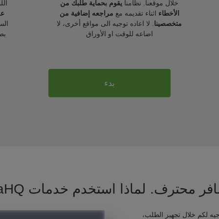
خلال موقعنا. نظامنا
يقوم بحماية طلبك من
الل
الأخطاء
اثناء تقديمه مع
مراجعه إضافية من
عل
متخصصينا
. لا اعاده توجيه الى مواقع أخرى، لا
الس
اضاعه للوقت او الأوراق
بط
بدء
فر محترف. لماذا استخدم خدمات VisaHQ ؟
يه لكم خلال تجهيز الطلب،