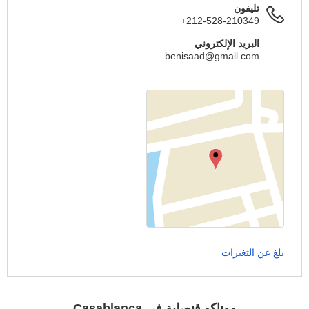
تليفون
+212-528-210349
البريد الإلكتروني
benisaad@gmail.com
بلغ عن التغيرات
موناكو قنصلية في Casablanca