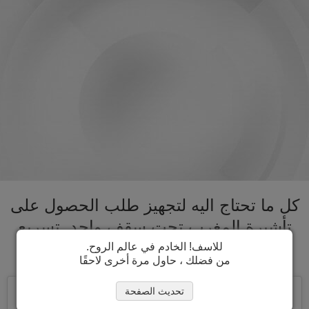
كل ما تحتاج اليه لتجهيز طلب الحصول على
تأشيرة المغرب تحت سقف واحد. تسريع
عملية الحصول على تأشيرة المغرب
للاسف! الخادم في عالم الروح.
من فضلك ، حاول مرة أخرى لاحقًا
تحديث الصفحة