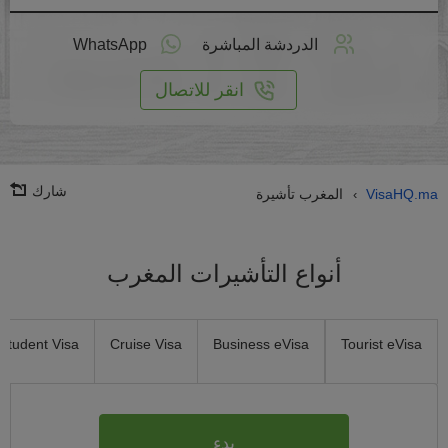
طبق
على
الدردشة المباشرة
WhatsApp
انترنت
انقر للاتصال
شارك
VisaHQ.ma
المغرب تأشيرة
›
أنواع التأشيرات المغرب
Student Visa
Cruise Visa
Business eVisa
Tourist eVisa
بدء