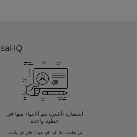
VisaHQ بسيطة, بديهية و مفصلة خصيصا
استمارة تأشيرة يتم الانتهاء منها في
خطوة واحدة
لن نطلب منك ابدا ان تعيد ادخال اي بيانات.