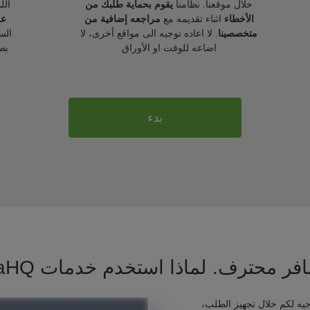
خلال موقعنا. نظامنا
يقوم بحماية طلبك من
الل
الأخطاء
اثناء تقديمه مع
مراجعه إضافية من
عل
متخصصينا
. لا اعاده توجيه الى مواقع أخرى، لا
الس
اضاعه للوقت او الأوراق
بط
بدء
فر محترف. لماذا استخدم خدمات VisaHQ ؟
يه لكم خلال تجهيز الطلب،