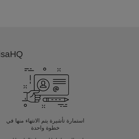
VisaHQ بسيطة, بديهية و مفصلة خصيصا
استمارة تأشيرة يتم الانتهاء منها في
خطوة واحدة