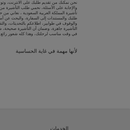
نحن نمكنك من تقديم طلبك على الانترنت، وتوج
والإجابة على الأسئلة، نحمي طلب التأشيرة من 
تأشيرة المملكة العربية السعودية ، نعاني من ح
طلبك والمستندات إلى السفارة، والبحث عن أم
والوقوف في طوابير، اطلاعكم بالتحديثات، والت
التأشيرة جاهزة، وضمان أن التأشيرة صحيحة، ش
في وقت مناسب لرحلتك، وهذا كله شعور رائع
لأنها مهمة في غاية الحساسية
الخدمات