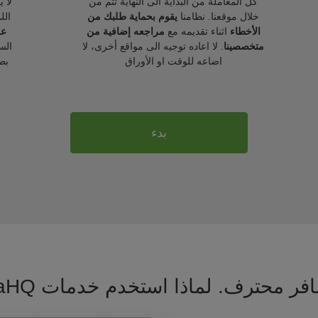
كل المعاملة من البداية الى النهاية تتم من
لا 
خلال موقعنا. نظامنا
يقوم بحماية طلبك من
الل
الأخطاء
اثناء تقديمه مع
مراجعه إضافية من
عل
متخصصينا
. لا اعاده توجيه الى مواقع أخرى، لا
الس
اضاعه للوقت او الأوراق
بط
بدء
فر محترف. لماذا استخدم خدمات VisaHQ ؟