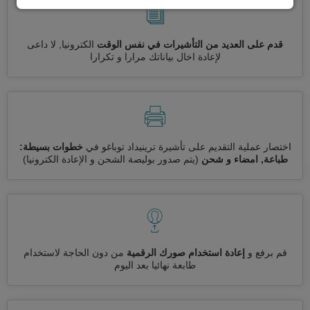
قدم على العديد من التأشيرات في نفس الوقت
الكترونيا, لا داعى
لإعادة اخال بياناتك مرارا و تكرارا
اختصار عملية التقديم على تأشيرة ترينيداد توباغو في
خطوات بسيطة:
طباعة, امضاء و شحن
(يتم صدور بوليصة الشحن و الإعادة الكترونيا)
قم برفع و
إعادة استخدام صورك الرقمية
من دون الحاجة لاستخدام
طابعة نهائيا بعد اليوم