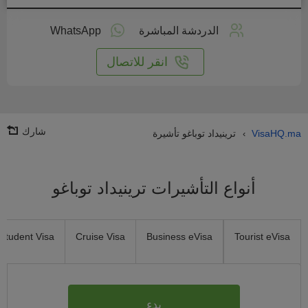
طبق
على
الدردشة المباشرة
WhatsApp
انترنت
انقر للاتصال
شارك
VisaHQ.ma
ترينيداد توباغو تأشيرة
›
أنواع التأشيرات ترينيداد توباغو
Student Visa
Cruise Visa
Business eVisa
Tourist eVisa
بدء